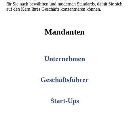
für Sie nach bewährten und modernen Standards, damit Sie sich
auf den Kern Ihres Geschäfts konzentrieren können.
Mandanten
UNTERNEHMEN
Unternehmen
GESCHÄFTSFÜHRER
Geschäftsführer
START-UPS
Start-Ups
FAMILIEN-UNTERNEHMEN