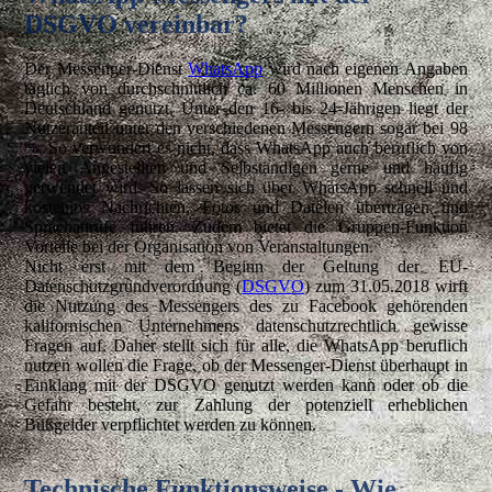
DSGVO
vereinbar?
Der Messenger-Dienst
WhatsApp
wird nach eigenen Angaben
täglich von durchschnittlich ca. 60 Millionen Menschen in
Deutschland genutzt. Unter den 16- bis 24-Jährigen liegt der
Nutzeranteil unter den verschiedenen Messengern sogar bei 98
%. So verwundert es nicht, dass WhatsApp auch beruflich von
vielen Angestellten und Selbständigen gerne und häufig
verwendet wird. So lassen sich über WhatsApp schnell und
kostenlos Nachrichten, Fotos und Dateien übertragen und
Sprachanrufe führen. Zudem bietet die Gruppen-Funktion
Vorteile bei der Organisation von Veranstaltungen.
Nicht erst mit dem Beginn der Geltung der EU-
Datenschutzgrundverordnung (
DSGVO
) zum 31.05.2018 wirft
die Nutzung des Messengers des zu Facebook gehörenden
kalifornischen Unternehmens datenschutzrechtlich gewisse
Fragen auf. Daher stellt sich für alle, die WhatsApp beruflich
nutzen wollen die Frage, ob der Messenger-Dienst überhaupt in
Einklang mit der DSGVO genutzt werden kann oder ob die
Gefahr besteht, zur Zahlung der potenziell erheblichen
Bußgelder verpflichtet werden zu können.
Technische Funktionsweise - Wie