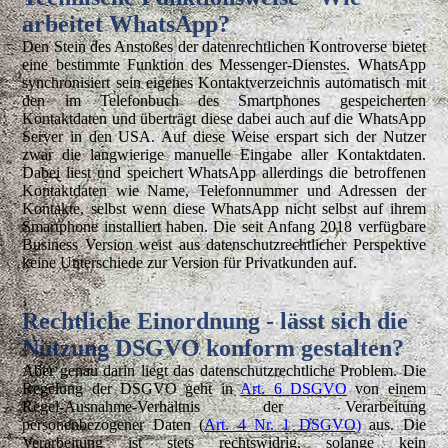
arbeitet WhatsApp?
Den Stein des Anstoßes der datenrechtlichen Kontroverse bietet
eine bestimmte Funktion des Messenger-Dienstes. WhatsApp
synchronisiert sein eigenes Kontaktverzeichnis automatisch mit
den im Telefonbuch des Smartphones gespeicherten
Kontaktdaten und überträgt diese dabei auch auf die WhatsApp
Server in den USA. Auf diese Weise erspart sich der Nutzer
zwar die langwierige manuelle Eingabe aller Kontaktdaten.
Dabei liest und speichert WhatsApp allerdings die betroffenen
Kontaktdaten wie Name, Telefonnummer und Adressen der
Kontakte, selbst wenn diese WhatsApp nicht selbst auf ihrem
Smartphone installiert haben. Die seit Anfang 2018 verfügbare
Business Version weist aus datenschutzrechtlicher Perspektive
keine Unterschiede zur Version für Privatkunden auf.
Rechtliche Einordnung - lässt sich die
Nutzung DSGVO konform gestalten?
Aber genau darin liegt das datenschutzrechtliche Problem. Die
Regelung der DSGVO geht in
Art. 6 DSGVO
von einem
Regel-Ausnahme-Verhältnis der Verarbeitung
personenbezogener Daten (
Art. 4 Nr. 1 DSGVO)
aus. Die
Verarbeitung ist stets rechtswidrig, solange kein