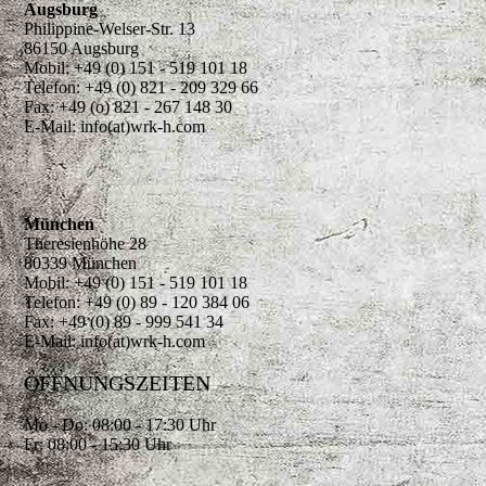
Augsburg
Philippine-Welser-Str. 13
86150 Augsburg
Mobil: +49 (0) 151 - 519 101 18
Telefon: +49 (0) 821 - 209 329 66
Fax: +49 (o) 821 - 267 148 30
E-Mail: info(at)wrk-h.com
München
Theresienhöhe 28
80339 München
Mobil: +49 (0) 151 - 519 101 18
Telefon: +49 (0) 89 - 120 384 06
Fax: +49 (0) 89 - 999 541 34
E-Mail: info(at)wrk-h.com
ÖFFNUNGSZEITEN
Mo - Do: 08:00 - 17:30 Uhr
Fr: 08:00 - 15:30 Uhr