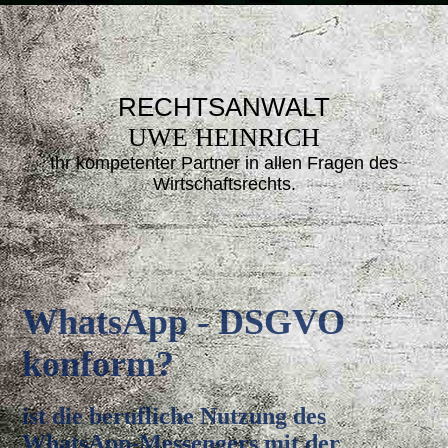
RECHTSANWALT
UWE HEINRICH
Ihr kompetenter Partner in allen Fragen des
Wirtsc
haftsrechts.
Whats
App - DSGVO
konform?
ist die berufliche Nutzung des
WhatsApp-Messengers mit der