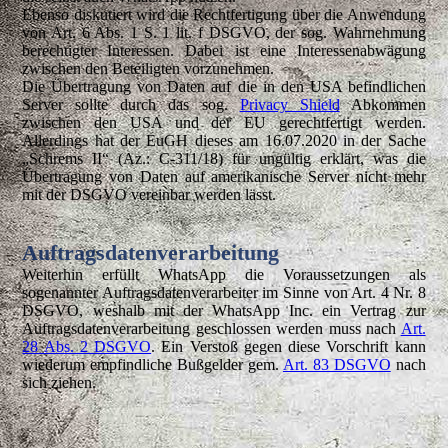
Ebenso diskutiert wird die Rechtfertigung über die Anwendung
von Art. 6 Abs. 1 S. 1 lit. f DSGVO, der sog. Wahrnehmung
berechtigter Interessen. Dabei ist eine Interessenabwägung
zwischen den Beteiligten vorzunehmen.
Die Übertragung von Daten auf die in den USA befindlichen
Server sollte durch das sog.
Privacy Shield
Abkommen
zwischen den USA und der EU gerechtfertigt werden.
Allerdings hat der EuGH dieses am 16.07.2020 in der Sache
„Schrems II“ (Az.: C-311/18) für ungültig erklärt, was die
Übertragung von Daten auf amerikanische Server nicht mehr
mit der DSGVO vereinbar werden lässt.
Auftragsdatenverarbeitung
Weiterhin erfüllt WhatsApp die Voraussetzungen als
sogenannter Auftragsdatenverarbeiter im Sinne von Art. 4 Nr. 8
DSGVO, weshalb mit der WhatsApp Inc. ein Vertrag zur
Auftragsdatenverarbeitung geschlossen werden muss nach
Art.
28 Abs. 2 DSGVO
. Ein Verstoß gegen diese Vorschrift kann
wiederum empfindliche Bußgelder gem.
Art. 83 DSGVO
nach
sich ziehen.