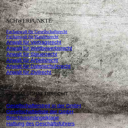
SCHWERPUNKTE
Fachanwalt für Gesellschaftsrecht
Fachanwalt für Handelsrecht
Anwalt für Vertragsrecht
Anwalt für Wettbewerbsrecht
Anwalt für Steuerrecht
Anwalt für Arbeitsrecht
Anwalt für Datenschutzrecht
Anwalt für Zivilrecht
GESELLSCHAFTSRECHT
Gesellschafterstreit in der GmbH
Gesellschafterliste der GmbH
Beschlussmängelklage
Haftung des Geschäftsführers