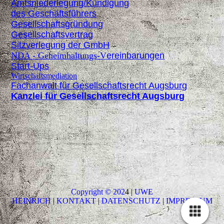
Amtsniederlegung/Kündigung
des
Geschäftsführers
Gesellschaftsgründung
Gesellschaftsvertrag
Sitzverlegung der GmbH
NDA - Geheimhaltungs-V
ereinbarungen
Start-Ups
Wirtschaftsmediation
Fachanwalt für Gesellschaftsrecht Augsburg
Kanzlei für Gesellschaftsrecht Augsburg
Copyright © 202
4 |
UWE
HEINRICH
|
KONTAKT
|
DATENSCHUTZ
|
IMPRESSUM