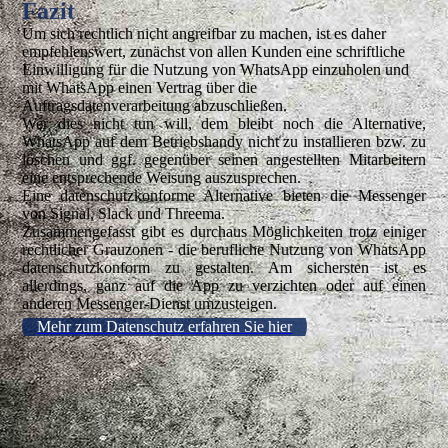
Fazit
Um sich rechtlich nicht angreifbar zu machen, ist es daher
empfehlenswert, zunächst von allen Kunden eine schriftliche
Einwilligung für die Nutzung von WhatsApp einzuholen und
mit WhatsApp einen Vertrag über die
Auftragsdatenverarbeitung abzuschließen.
Wer dies nicht tun will, dem bleibt noch die Alternative,
WhatsApp auf dem Betriebshandy nicht zu installieren bzw. zu
löschen und ggf. gegenüber seinen angestellten Mitarbeitern
eine entsprechende Weisung auszusprechen.
Eine datenschutzkonforme Alternative bieten die Messenger
von Signal, Slack und Threema.
Zusammengefasst gibt es durchaus Möglichkeiten trotz einiger
rechtlicher Grauzonen - die berufliche Nutzung von WhatsApp
datenschutzkonform zu gestalten. Am sichersten ist es
allerdings, ganz auf die App zu verzichten oder auf einen
anderen Messenger-Dienst umzusteigen.
Mehr zum Datenschutz erfahren Sie hier