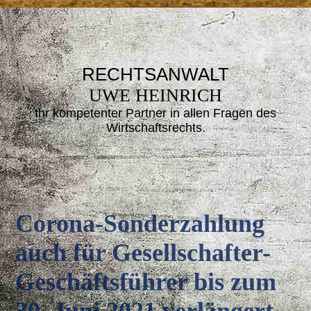
RECHTSANWALT
UWE HEINRICH
Ihr kompetenter Partner in allen Fragen des
Wirtsc
haftsrechts.
Corona-Sonderzahlung
auch für Gesellschafter-
Geschäftsführer bis zum