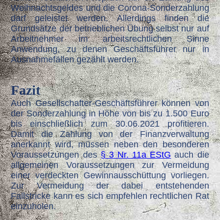
Weihnachtsgeldes und die Corona-Sonderzahlung
darf geleistet werden. Allerdings finden die
Grundsätze der betrieblichen Übung selbst nur auf
Arbeitnehmer im arbeitsrechtlichen Sinne
Anwendung, zu denen Geschäftsführer nur in
Ausnahmefällen gezählt werden.
Fazit
Auch Gesellschafter-Geschäftsführer können von
der Sonderzahlung in Höhe von bis zu 1.500 Euro
bis einschließlich zum 30.06.2021 profitieren.
Damit die Zahlung von der Finanzverwaltung
anerkannt wird, müssen neben den besonderen
Voraussetzungen des
§ 3 Nr. 11a EStG
auch die
allgemeinen Voraussetzungen zur Vermeidung
einer verdeckten Gewinnausschüttung vorliegen.
Zur Vermeidung der dabei entstehenden
Fallstricke kann es sich empfehlen rechtlichen Rat
einzuholen.