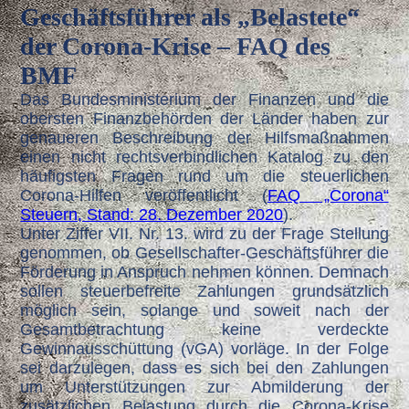
G
eschäftsführer als „Belastete“
der Corona-Krise – FAQ des
BMF
Das Bundesministerium der Finanzen und die
obersten Finanzbehörden der Länder haben zur
genaueren Beschreibung der Hilfsmaßnahmen
einen nicht rechtsverbindlichen Katalog zu den
häufigsten Fragen rund um die steuerlichen
Corona-Hilfen veröffentlicht (
FAQ „Corona“
Steuern, Stand: 28. Dezember 2020
).
Unter Ziffer VII. Nr. 13. wird zu der Frage Stellung
genommen, ob Gesellschafter-Geschäftsführer die
Förderung in Anspruch nehmen können. Demnach
sollen steuerbefreite Zahlungen grundsätzlich
möglich sein, solange und soweit nach der
Gesamtbetrachtung keine verdeckte
Gewinnausschüttung (vGA) vorläge. In der Folge
sei darzulegen, dass es sich bei den Zahlungen
um Unterstützungen zur Abmilderung der
zusätzlichen Belastung durch die Corona-Krise