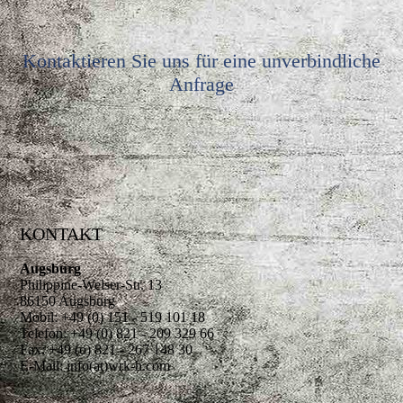
Kontaktieren Sie uns für eine unverbindliche
Anfrage
KONTAKT
Augsburg
Philippine-Welser-Str. 13
86150 Augsburg
Mobil: +49 (0) 151 - 519 101 18
Telefon: +49 (0) 821 - 209 329 66
Fax: +49 (o) 821 - 267 148 30
E-Mail: info(at)wrk-h.com