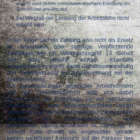
anstelle einer bereits vereinbarten künftigen Erhöhung des
Arbeitslohns gewährt und
bei
Wegfall der Leistung der Arbeitslohn nicht
erhöht wird.
In der Folge darf die Zahlung also nicht als Ersatz
für Arbeitslohn oder sonstige verpflichtende
Zahlungen wie z.B. Weihnachtsgeld, 13. Ge
halt
oder Boni gewährt werden. Ebenfalls
ausgeschlossen wären damit Gehaltsumwandlung
und Gehaltsverzicht im Zusammenhang mit der
Sonderzahlung.
Für Zusatzleistungen gegenüber Arbeitnehmern
und ggf. Geschäftsführern stellt sich dabei
grundsätzlich die Folgefrage, ob ein wirksamer
Freiwilligkeits- oder Widerrufsvorbehalt erklärt
worden ist und damit trotz dreifacher Zahlung kein
Anspruch des Leistungsbeziehers aus
betrieblicher Übung entstanden ist. Denn nur in
diesem Falle erwirbt ein Angestellter gerade
keinen rechtlichen Anspruch auf die Zahlung des