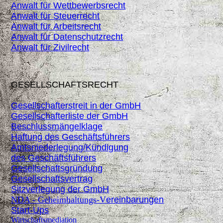
Anwalt für Wettbewerbsrecht
Anwalt für Steuerrecht
Anwalt für Arbeitsrecht
Anwalt für Datenschutzrecht
Anwalt für Zivilrecht
GESELLSCHAFTSRECHT
Gesellschafterstreit in der GmbH
Gesellschafterliste der GmbH
Beschlussmängelklage
Haftung des Geschäftsführers
Amtsniederlegung/Kündigung
des
Geschäftsführers
Gesellschaftsgründung
Gesellschaftsvertrag
Sitzverlegung der GmbH
NDA - Geheimhaltungs-V
ereinbarungen
Start-Ups
Wirtschaftsmediation