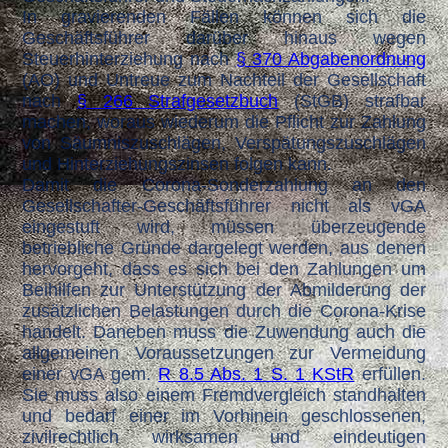
In gravierenden Fällen können sich die
Geschäftsführer darüber hinaus wegen
Steuerhinterziehung nach
§ 370 Abgabenordnung
(AO) und Untreue zum Nachteil der Gesellschaft
nach
§ 266 Strafgesetzbuch
(StGB) strafbar
machen, woraus wiederum
die Pflicht zur Zahlung
von Säumniszuschlägen, Verspätungszuschlägen
und Hinterziehungszinsen folgen kann.
Damit die Corona-Sonderzahlung an den
Gesellschafter-Geschäftsführer nicht als vGA
eingestuft wird, müssen überzeugende
betriebliche Gründe dargelegt werden, aus denen
hervorgeht, dass es sich bei den Zahlungen um
Beihilfen zur Unterstützung der Abmilderung der
zusätzlichen Belastungen durch die Corona-Krise
handelt. Daneben muss die Zuwendung auch die
allgemeinen Voraussetzungen zur Vermeidung
einer vGA gem.
R 8.5 Abs. 1 S. 1 KStR
erfüllen.
Sie muss also einem Fremdvergleich standhalten
und bedarf einer im Vorhinein geschlossenen,
zivilrechtlich wirksamen und eindeutigen