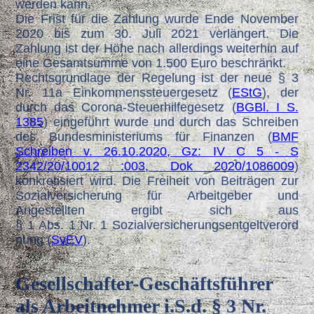
werden kann.
Die Frist für die Zahlung wurde Ende November
2020 bis zum 30. Juli 2021 verlängert. Die
Zahlung ist der Höhe nach allerdings weiterhin auf
eine Gesamtsumme von 1.500 Euro beschränkt.
Rechtsgrundlage der Regelung ist der neue § 3
Nr. 11a Einkommenssteuergesetz (
EStG
), der
durch das Corona-Steuerhilfegesetz (
BGBl. I S.
1385
) eingeführt wurde und durch das Schreiben
des Bundesministeriums für Finanzen (
BMF
Schreiben v. 26.10.2020, Gz: IV C 5 - S
2342/20/10012 :003, Dok 2020/1086009
)
konkretisiert wird. Die Freiheit von Beiträgen zur
Sozialversicherung für Arbeitgeber und
Angestellten ergibt sich aus
§ 1 Abs. 1 Nr. 1 Sozialversicherungsentgeltverord
nung (
SvEV
).
Ge
sellschafter-Geschäftsführer
als Arbeitnehmer i.S.d. § 3 Nr.