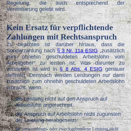
Regelung, die auch entsprechend der
Vereinbarung gelebt wird.
K
ein Ersatz für verpflichtende
Zahlungen mit Rechtsanspruch
Zu beachten ist darüber hinaus, dass die
Sonderzahlung nach
§ 3 Nr. 11a EStG
„zusätzlich
zum ohnehin geschuldeten
Arbeitslohn vom
Arbeitgeber“ zu leisten ist. Was darunter zu
verstehen ist wird in
§ 8 Abs. 4 EStG
genauer
definiert. Demnach werden Leistungen nur dann
zusätzlich zum ohnehin geschuldeten Arbeitslohn
erbracht, wenn
die Leistung nicht auf den Anspruch auf
Arbeitslohn angerechnet,
der Anspruch auf Arbeitslohn nicht zugunsten
der Leistung herabgesetzt,
die verwendungs- oder zweckgebundene Leistung nicht