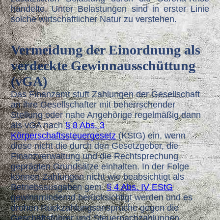
handelte. Unter Belastungen sind in erster Linie
solche wirtschaftlicher Natur zu verstehen.
V
ermeidung der Einordnung als
verdeckte Gewinnausschüttung
(vGA)
Das Finanzamt stuft Zahlungen der Gesellschaft
an ihre Gesellschafter mit beherrschender
Stellung oder nahe Angehörige regelmäßig dann
als vGA nach
§ 8 Abs. 3
Körperschaftssteuergesetz
(KStG) ein, wenn
diese nicht die durch den Gesetzgeber, die
Finanzverwaltung und die Rechtsprechung
geprägten Grundsätze einhalten. In der Folge
können Zahlungen nicht wie beabsichtigt als
Betriebsausgaben gem.
§ 4 Abs. IV EStG
gewinnmindernd berücksichtigt werden und es
drohen Rückzahlungsansprüche gegen die
Geschäftsführer und Steuernachzahlungen.