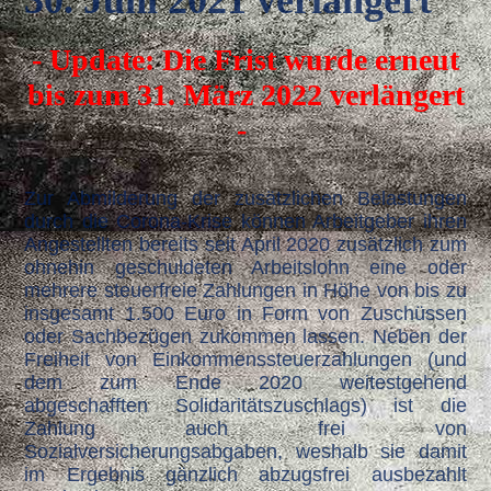
30. Juni 2021
verlängert
- Update: Die Frist wurde erneut
bis zum 31. März 2022 verlängert
-
Zur Abmilderung der zusätzlichen Belastungen
durch die Corona-Krise können Arbeitgeber ihren
Angestellten bereits seit April 2020 zusätzlich zum
ohnehin geschuldeten Arbeitslohn eine oder
mehrere steuerfreie Zahlungen in Höhe von bis zu
insgesamt 1.500 Euro in Form von Zuschüssen
oder Sachbezügen zukommen lassen. Neben der
Freiheit von Einkommenssteuerzahlungen (und
dem zum Ende 2020 weitestgehend
abgeschafften Solidaritätszuschlags) ist die
Zahlung auch frei von
Sozialversicherungsabgaben, weshalb sie damit
im Ergebnis gänzlich abzugsfrei ausbezahlt