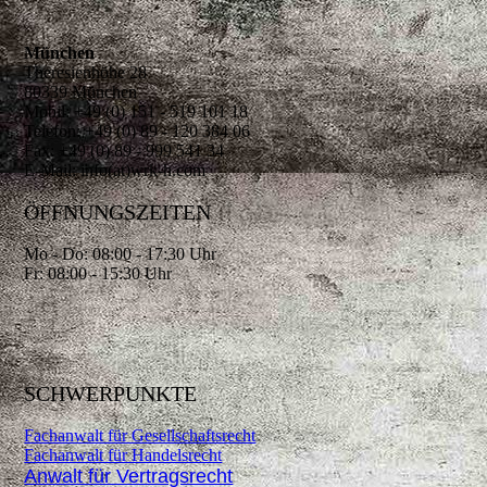
München
Theresienhöhe 28
80339 München
Mobil: +49 (0) 151 - 519 101 18
Telefon: +49 (0) 89 - 120 384 06
Fax: +49 (0) 89 - 999 541 34
E-Mail: info(at)wrk-h.com
ÖFFNUNGSZEITEN
Mo - Do: 08:00 - 17:30 Uhr
Fr: 08:00 - 15:30 Uhr
SCHWERPUNKTE
Fachanwalt für Gesellschaftsrecht
Fachanwalt für Handelsrecht
Anwalt für Vertragsrecht