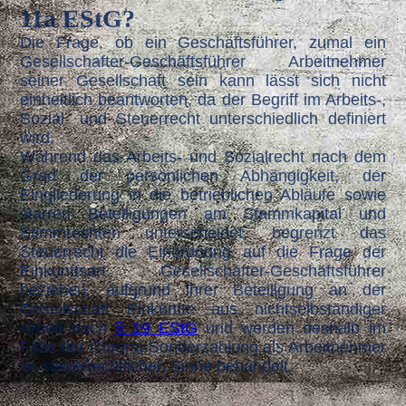
11a EStG?
Die Frage, ob ein Geschäftsführer, zumal ein
Gesellschafter-Geschäftsführer Arbeitnehmer
seiner Gesellschaft sein kann lässt sich nicht
einheitlich beantworten, da der Begriff im Arbeits-,
Sozial- und Steuerrecht unterschiedlich definiert
wird.
Während das Arbeits- und Sozialrecht nach dem
Grad der persönlichen Abhängigkeit, der
Eingliederung in die betrieblichen Abläufe sowie
starren Beteiligungen am Stammkapital und
Stimmrechten unterscheidet, begrenzt das
Steuerrecht die Einordnung auf die Frage der
Einkunftsart. Gesellschafter-Geschäftsführer
beziehen, aufgrund ihrer Beteiligung an der
Gesellschaft Einkünfte aus nichtselbständiger
Arbeit nach
§ 19 EStG
und werden deshalb im
Falle der Corona-Sonderzahlung als Arbeitnehmer
im steuerrechtlichen Sinne behandelt.