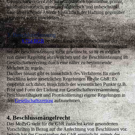
Gesellschafters der GbR ist grundsätzlich unmittelbar, primär,
inhaltsakzessorisch, gesamtschuldnerisch und unbeschränkt.
Eine abweichende Abrede hinsichtlich der Haftung gegenüber
Dritten ist somit unwirksam.
3. Beschlussfassung
Gemäß
§ 714 BGB
bedürfen Gesellschafterbeschlüsse der
Zustimmung aller Gesellschafter. Ist eine solche Einstimmigkeit
bei der Beschlussfassung nicht gewünscht, so ist es möglich
von dieser Regelung abzuweichen und die Beschlussfassung im
Gesellschaftervertrag durch eine näher zu bestimmende
Mehrheit zu regeln.
Darüber hinaus gibt es hinsichtlich des Verfahrens für einen
Beschluss keine gesetzlichen Regelungen für die GbR. Es
empfiehlt sich daher, hinsichtlich der wesentlichen Punkte (z.B.
Frist und Form der Ladung zur Gesellschafterversammlung,
Beschlussfähigkeit und Protokollierung) eigene Regelungen in
den
Gesellschaftsvertrag
aufzunehmen.
4. Beschlussmängelrecht
Das MoPeG sieht für die GbR zunächst keine gesonderten
Vorschriften in Bezug auf die Anfechtung von Beschlüssen vor.
Jedoch hat der Gesetzgeber der GbR ermöglicht, mittels des