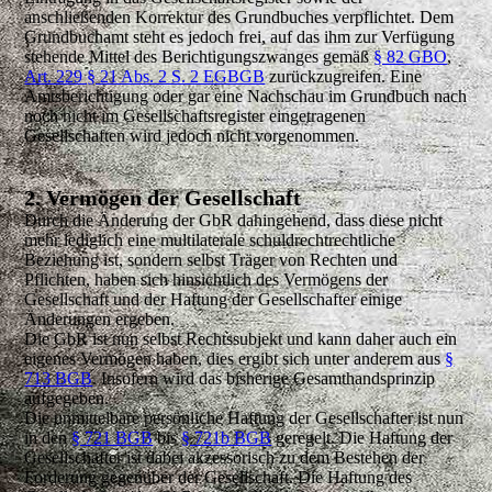
anschließenden Korrektur des Grundbuches verpflichtet. Dem
Grundbuchamt steht es jedoch frei, auf das ihm zur Verfügung
stehende Mittel des Berichtigungszwanges gemäß
§ 82 GBO
,
Art. 229 § 21 Abs. 2 S. 2 EGBGB
zurückzugreifen. Eine
Amtsberichtigung oder gar eine Nachschau im Grundbuch nach
noch nicht im Gesellschaftsregister eingetragenen
Gesellschaften wird jedoch nicht vorgenommen.
2. Vermögen der Gesellschaft
Durch die Änderung der GbR dahingehend, dass diese nicht
mehr lediglich eine multilaterale schuldrechtrechtliche
Beziehung ist, sondern selbst Träger von Rechten und
Pflichten, haben sich hinsichtlich des Vermögens der
Gesellschaft und der Haftung der Gesellschafter einige
Änderungen ergeben.
Die GbR ist nun selbst Rechtssubjekt und kann daher auch ein
eigenes Vermögen haben, dies ergibt sich unter anderem aus
§
713 BGB
. Insofern wird das bisherige Gesamthandsprinzip
aufgegeben.
Die unmittelbare persönliche Haftung der Gesellschafter ist nun
in den
§ 721 BGB
bis
§ 721b BGB
geregelt. Die Haftung der
Gesellschafter ist dabei akzessorisch zu dem Bestehen der
Forderung gegenüber der Gesellschaft. Die Haftung des