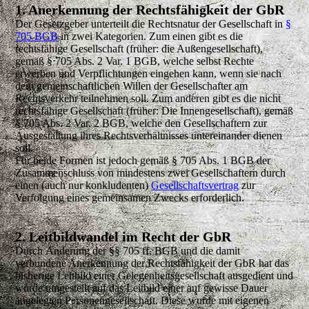
1. Anerkennung der Rechtsfähigkeit der GbR
Der Gesetzgeber unterteilt die Rechtsnatur der Gesellschaft in
§
705 BGB
in zwei Kategorien. Zum einen gibt es die
rechtsfähige Gesellschaft (früher: die Außengesellschaft),
gemäß § 705 Abs. 2 Var. 1 BGB, welche selbst Rechte
erwerben und Verpflichtungen eingehen kann, wenn sie nach
dem gemeinschaftlichen Willen der Gesellschafter am
Rechtsverkehr teilnehmen soll. Zum anderen gibt es die nicht
rechtsfähige Gesellschaft (früher: Die Innengesellschaft), gemäß
§ 705 Abs. 2 Var. 2 BGB, welche den Gesellschaftern zur
Ausgestaltung ihres Rechtsverhältnisses untereinander dienen
soll.
Für beide Formen ist jedoch gemäß § 705 Abs. 1 BGB der
Zusammenschluss von mindestens zwei Gesellschaftern durch
einen (auch nur konkludenten)
Gesellschaftsvertrag
zur
Verfolgung eines gemeinsamen Zwecks erforderlich.
2. Leitbildwandel im Recht der GbR
Durch Änderung der §§ 705 ff. BGB und die damit
verbundene Anerkennung der Rechtsfähigkeit der GbR hat das
bisherige Leitbild einer Gelegenheitsgesellschaft ausgedient und
wurde umgestellt auf das Leitbild einer auf gewisse Dauer
angelegten Personengesellschaft. Diese wurde mit eigenen