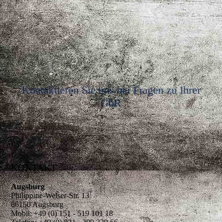
Kontaktieren Sie uns bei Fragen zu Ihrer
GbR
KONTAKT
Augsburg
Philippine-Welser-Str. 13
86150 Augsburg
Mobil: +49 (0) 151 - 519 101 18