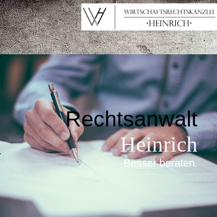
Rechtsanwalt
Heinrich
Besser beraten
.