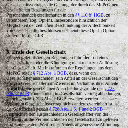
Gesellschaftsvertrages die Geltung, der durch das MoPeG neu
geschaffenen Regelungen für die
Personenhandelsgesellschaften in den
§§ 110 ff. HGB
, zu
vereinbaren (sog. Opt-In). Insbesondere hinsichtlich der
Möglichkeit der zeitlichen Beschränkung der Anfechtbarkeit
von Gesellschafterbeschlüssen erscheint diese Opt-In Option
sinnvoll für die GbR.
5. Ende der Gesellschaft
Entgegen der bisherigen Regelungen führt der Tod eines
Gesellschafters oder die Kündigung nicht mehr zur Auflösung
der Gesellschaft. Mit Inkrafttreten der Regelungen aus dem
MoPeG regelt
§ 712 Abs. 1 BGB
, dass, wenn ein
Gesellschafter ausscheidet, sein Anteil an der Gesellschaft den
übrigen Gesellschaftern im Zweifel im Verhältnis ihrer Anteile
zuwächst. Die gesetzlichen Ausscheidungsgründe des
§ 723
Abs. 1 BGB
können nicht im Gesellschaftsvertrag abbedungen,
jedoch gemäß § 723 Abs. 2 BGB erweitert werden.
Sofern im Gesellschaftsvertrag nichts anderes vereinbart ist, ist
die Gesellschaft gemäß
§ 728 Abs. 1 S. 1 und 2 BGB
verpflichtet, den ausgeschiedenen Gesellschafter von der
Haftung für die Verbindlichkeiten der Gesellschaft zu befreien
und ihm eine dem Wert seines Anteils angemessene Abfindung