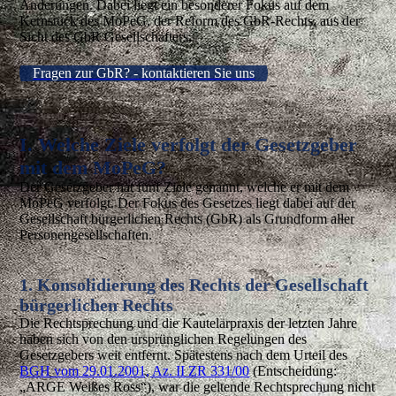
Änderungen. Dabei liegt ein besonderer Fokus auf dem
Kernstück des MoPeG, der Reform des GbR-Rechts, aus der
Sicht des GbR Gesellschafters.
Fragen zur GbR? - kontaktieren Sie uns
I. Welche Ziele verfolgt der Gesetzgeber
mit dem MoPeG?
Der Gesetzgeber hat fünf Ziele genannt, welche er mit dem
MoPeG verfolgt. Der Fokus des Gesetzes liegt dabei auf der
Gesellschaft bürgerlichen Rechts (GbR) als Grundform aller
Personengesellschaften.
1. Konsolidierung des Rechts der Gesellschaft
bürgerlichen Rechts
Die Rechtsprechung und die Kautelarpraxis der letzten Jahre
haben sich von den ursprünglichen Regelungen des
Gesetzgebers weit entfernt. Spätestens nach dem Urteil des
BGH vom 29.01.2001, Az. II ZR 331/00
(Entscheidung:
„ARGE Weißes Ross“), war die geltende Rechtsprechung nicht