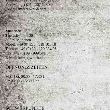
Telefon: +49 (0) 821 - 209 329 66
Fax: +49 (o) 821 - 267 148 30
E-Mail: info(at)wrk-h.com
München
Theresienhöhe 28
80339 München
Mobil: +49 (0) 151 - 519 101 18
Telefon: +49 (0) 89 - 120 384 06
Fax: +49 (0) 89 - 999 541 34
E-Mail: info(at)wrk-h.com
ÖFFNUNGSZEITEN
Mo - Do: 08:00 - 17:30 Uhr
Fr: 08:00 - 15:30 Uhr
SCHWERPUNKTE