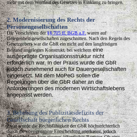
mehr mit dem Wortlaut des Gesetzes in Einklang zu bringen.
2. Modernisierung des Rechts der
Personengesellschaften
Die Vorschriften der
§§ 705 ff. BGB a.F.
waren auf
Gelegenheitsgesellschaften zugeschnitten. Nach den Regeln des
Gesetzgebers war die GbR ein nicht auf den langfristigen
eine
Bestand angelegtes Konstrukt, bei welchem
ausgeprägte Organisationsstruktur nicht
erforderlich war. In der Praxis wurde die GbR
jedoch zunehmend auch für Dauergesellschaften
eingesetzt. Mit dem MoPeG sollen die
Regelungen über die GbR daher an die
Anforderungen des modernen Wirtschaftslebens
angepasst werden.
3. Behebung des Publizitätsdefizits der
Gesellschaft bürgerlichen Rechts
Zwar wurde die Rechtsfähigkeit der GbR höchstrichterlich
durch die obengenannte Entscheidung anerkannt, jedoch
bestand bislang kein eigenes öffentliches Register. Ob eine