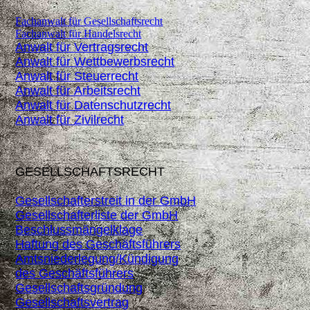
Fachanwalt für Gesellschaftsrecht
Fachanwalt für Handelsrecht
Anwalt für Vertragsrecht
Anwalt für Wettbewerbsrecht
Anwalt für Steuerrecht
Anwalt für Arbeitsrecht
Anwalt für Datenschutzrecht
Anwalt für Zivilrecht
GESELLSCHAFTSRECHT
Gesellschafterstreit in der GmbH
Gesellschafterliste der GmbH
Beschlussmängelklage
Haftung des Geschäftsführers
Amtsniederlegung/Kündigung
des
Geschäftsführers
Gesellschaftsgründung
Gesellschaftsvertrag