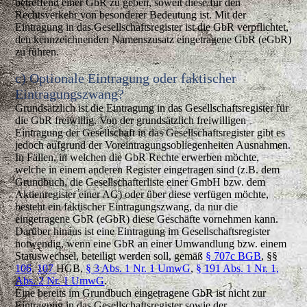
betreffend einer GbR zu geben, soweit diese für den
Rechtsverkehr von besonderer Bedeutung ist. Mit der
Eintragung in das Gesellschaftsregister ist die GbR verpflichtet,
den kennzeichnenden Namenszusatz eingetragene GbR (eGbR)
zu führen.
c) Optionale Eintragung oder faktischer
Eintragungszwang?
Grundsätzlich ist die Eintragung in das Gesellschaftsregister für
die GbR freiwillig. Von der grundsätzlich freiwilligen
Eintragung der Gesellschaft in das Gesellschaftsregister gibt es
jedoch aufgrund der Voreintragungsobliegenheiten Ausnahmen.
In Fällen, in welchen die GbR Rechte erwerben möchte,
welche in einem anderen Register eingetragen sind (z.B. dem
Grundbuch, die Gesellschafterliste einer GmbH bzw. dem
Aktienregister einer AG) oder über diese verfügen möchte,
besteht ein faktischer Eintragungszwang, da nur die
eingetragene GbR (eGbR) diese Geschäfte vornehmen kann.
Darüber hinaus ist eine Eintragung im Gesellschaftsregister
notwendig, wenn eine GbR an einer Umwandlung bzw. einem
Statuswechsel, beteiligt werden soll, gemäß
§ 707c BGB
, §§
106
,
107
HGB,
§ 3 Abs. 1 Nr. 1 UmwG
,
§ 191 Abs. 1 Nr. 1,
Abs. 2 Nr. 1 UmwG
.
Eine bereits im Grundbuch eingetragene GbR ist nicht zur
Eintragung in das Gesellschaftsregister sowie der