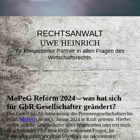
RECHTSANWALT
UWE HEINRICH
Ihr kompetenter Partner in allen Fragen des
Wirtsc
haftsrechts.
MoPeG Reform 2024 – was hat sich
für GbR Gesellschafter geändert?
Das Gesetz zur Modernisierung des Personengesellschaftsrechts
(kurz:
MoPeG
) ist am 1. Januar 2024 in Kraft getreten. Hierbei
stellen sich für Gesellschafter einer bestehenden oder erst noch
zu gründenden GbR eine Reihe von neuen Fragen. Im
Folgenden geben wir einen Überblick die relevantesten