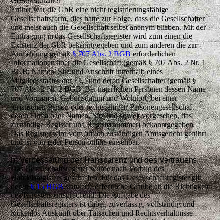
Gesellschafter
Früher war die GbR eine nicht registrierungsfähige
Gesellschaftsform, dies hatte zur Folge, dass die Gesellschafter
und meist auch die Gesellschaft selbst anonym blieben. Mit der
Eintragung in das Gesellschaftsregister wird zum einen die
Existenz der GbR bekanntgegeben und zum anderen die zur
Anmeldung gemäß
§ 707 Abs. 2 BGB
erforderlichen
Informationen über die Gesellschaft (gemäß § 707 Abs. 2 Nr. 1
BGB: Namen, Sitz und Anschrift innerhalb eines
Mitgliedsstaates der EU) und deren Gesellschafter (gemäß §
707 Abs. 2 Nr. 2 BGB: Bei natürlichen Personen dessen Name
und Vornamen, Geburtsdatum und Wohnort; bei einer
juristischen Person oder rechtsfähigen Personengesellschaft
deren Firma oder Namen, Sitz und soweit vorgesehen, das
zuständige Register und Registernummer) bekanntgegeben.
Das Register wird vom örtlich zuständigen Amtsgericht geführt
und ist von jeder Person online einsehbar.
b) Verbesserung der Transparenz und des Vertrauens
Das Gesellschaftsregister wurde nach Vorbild des
Handelsregisters geschaffen. Für das Gesellschaftsregister gilt
der in
§ 15 HGB
statuierte öffentliche Glaube an die Richtigkeit
des Registers entsprechend. Die Aufgabe des
Gesellschaftsregisters ist dabei, zuverlässig, vollständig und
lückenlos Auskunft über Tatsachen und Rechtsverhältnisse