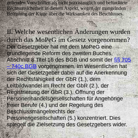
geltenden Vorschriften als nicht praxistauglich und befürchtete
Rechtsunsicherheit in diesem Aspekt, wegen der mangelnden
Befristung der Klage über die Wirksamkeit des Beschlusses.
II. Welche wesentlichen Änderungen wurden
durch das MoPeG im Gesetz vorgenommen?
Der Gesetzgeber hat mit dem MoPeG eine
grundlegende Reform des zweiten Buches,
Abschnitt 8 Titel 16 des BGB und somit der
§§ 705
– 740c BGB
vorgenommen. Im Wesentlichen hat
sich der Gesetzgeber dabei auf die Anerkennung
der Rechtsfähigkeit der GbR (1.), dem
Leitbildwandel im Recht der GbR (2.), der
Registrierung der GbR (3.), Öffnung der
Personenhandelsgesellschaften für Angehörige
freier Berufe (4.) und der Regelung des
Beschlussmängelrechts der
Personengesellschaften (5.) konzentriert. Dies
spiegelt die Zielsetzung des Gesetzgebers wider.