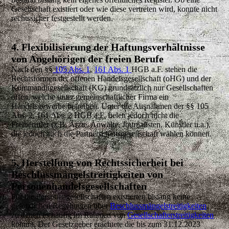
Gesellschaft existiert oder wie diese vertreten wird, konnte nicht
rechtssicher festgestellt werden.
4. Flexibilisierung der Haftungsverhältnisse
von Angehörigen der freien Berufe
Nach den §§
105 Abs. 1
,
161 Abs. 1
HGB a.F. stehen die
Rechtsformen der offenen Handelsgesellschaft (oHG) und der
Kommanditgesellschaft (KG) grundsätzlich nur Gesellschaften
offen, welche unter gemeinschaftlicher Firma ein
Handelsgewerbe betreiben. Unter die Ausnahmen der §§ 105
Abs. 2, 161 Abs. 2 HGB a.F. fielen jedoch nicht die
Freiberufler (z.B. Ärzte, Anwälte, Journalisten, Künstler u.a.),
die jedoch auch die Partnerschaftsgesellschaft wählen können.
5. Herstellung von Rechtssicherheit bei
Beschlussmängelstreitigkeiten von
Personenhandelsgesellschaften
Für die Personengesellschaften existierten bislang keine
gesetzlichen Regelungen über
Beschlussmängelstreitigkeiten
,
zu denen es häufig im Rahmen von
Gesellschafterstreitigkeiten
kommt. Der Gesetzgeber erachtete die bis zum 31.12.2023