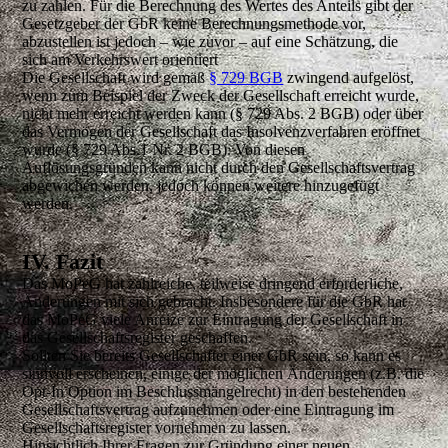
zu zahlen. Für die Berechnung des Wertes des Anteils gibt der
Gesetzgeber der GbR keine Berechnungsmethode vor,
abzustellen ist jedoch – wie zuvor – auf eine Schätzung, die
sich am Verkehrswert orientiert
Die Gesellschaft wird gemäß
§ 729 BGB
zwingend aufgelöst,
wenn zum Beispiel der Zweck der Gesellschaft erreicht wurde,
nicht mehr erreicht werden kann (§ 729 Abs. 2 BGB) oder über
das Vermögen der Gesellschaft das Insolvenzverfahren eröffnet
wurde (§ 729 Abs.1 Nr. 2 BGB). Von diesen
Auflösungsgründen kann nicht durch den Gesellschaftsvertrag
abgewichen werden, jedoch können weitere hinzugefügt
werden.
IV. Fazit
Das MoPeG hat zahlreiche, teilweise dringend erforderliche,
Änderungen mit sich gebracht. Insbesondere für die GbR hat
das MoPeG viele Anreize zur Eintragung der Gesellschaft in
das Gesellschaftsregister geschaffen.
Sollten Sie bereits Gesellschafter einer GbR sein, so kann es
sinnvoll erscheinen, einige der möglichen Änderungen (z.B. die
Opt-In Option im Beschlussmängelrecht) in den bestehenden
Gesellschaftsvertrag aufzunehmen oder eine Eintragung im
Gesellschaftsregister vornehmen zu lassen.
Hinsichtlich Ihrer Fragen zur Gründung einer neuen