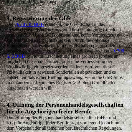
Rechten und Pflichten ausgestattet.
3. Registrierung der GbR
Die
§§ 707 ff. BGB
erlauben, die Gesellschaft in das
Gesellschaftsregister einzutragen. Diese Eintragung ist jedoch
gemäß § 707 Abs. 1 BGB optional und keine Voraussetzung
zur Erlangung der Rechtsfähigkeit. Durch die optionale
Eintragung der Gesellschaft im Gesellschaftsregister sollen
positive Anreize, wie zum Beispiel das Sitzwahlrecht aus
§ 706
S. 2 BGB
sowie die Erschließung eines größeren Kreises an
möglichen Geschäftspartnern oder eine Verbesserung der
Kreditwürdigkeit, gesetzt werden. Jedoch wird von dieser
Freiwilligkeit in gewissen Sonderfällen abgewichen und es
entsteht ein faktischer Eintragungszwang, wenn die GbR selbst
in ein anderes öffentliches Register (z.B. dem Grundbuch)
eingetragen werden will.
4. Öffnung der Personenhandelsgesellschaften
für die Angehörigen freier Berufe
Die Öffnung der Personenhandelsgesellschaften (oHG und
KG) für Angehörige freier Berufe steht vorliegend jedoch unter
dem Vorbehalt der allgemeinen berufsrechtlichen Regelungen.