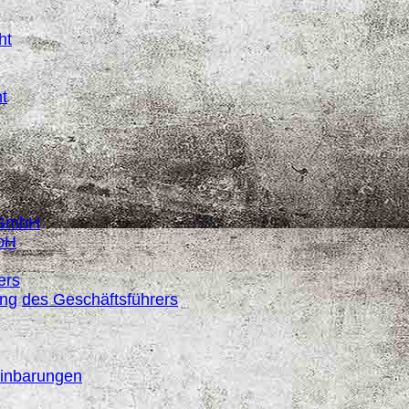
ht
t
r GmbH
mbH
ers
ung
des
Geschäftsführers
einbarungen