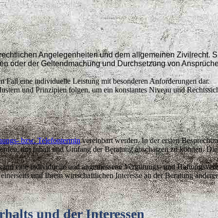
tsrechtlichen Angelegenheiten und dem allgemeinen Zivilrecht. 
rägen oder der Geltendmachung und Durchsetzung von Ansprüch
en Fall eine individuelle Leistung mit besonderen Anforderungen dar.
ustern und Prinzipien folgen, um ein konstantes Niveau und Rechtssic
ungs- bzw. Telefontermin
vereinbart werden. In der ersten Besprechun
rden, um Inhalt und Umfang der Beratung abschätzen zu können. Diese
, kann eine individuelle und angemessene Vergütungs- und Haftungsver
nerseits und Ihrem wirtschaftlichen Interesse an der Beratung anderer
halts und der Interessen