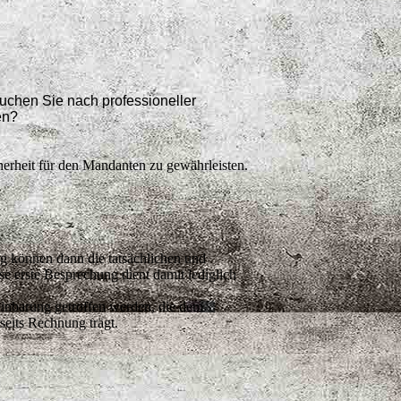
Suchen Sie nach professioneller
en?
herheit für den Mandanten zu gewährleisten.
g können dann die tatsächlichen und
 erste Besprechung dient damit lediglich
einbarung getroffen werden, die dem
seits Rechnung trägt.