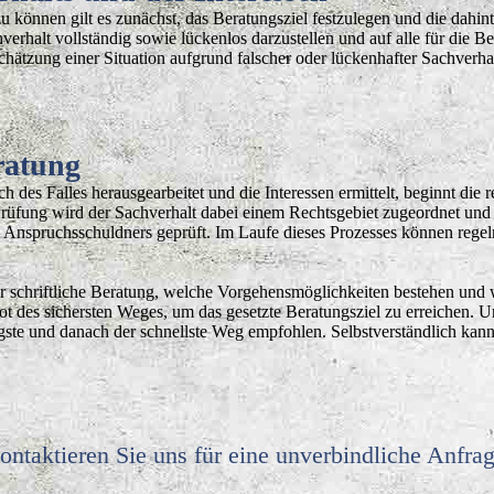
können gilt es zunächst, das Beratungsziel festzulegen und die dahinte
hverhalt vollständig sowie lückenlos darzustellen und auf alle für die 
schätzung einer Situation aufgrund falscher oder lückenhafter Sachverh
ratung
ch des Falles herausgearbeitet und die Interessen ermittelt, beginnt di
Prüfung wird der Sachverhalt dabei einem Rechtsgebiet zugeordnet un
nspruchsschuldners geprüft. Im Laufe dieses Prozesses können regelmä
r schriftliche Beratung, welche Vorgehensmöglichkeiten bestehen und
ot des sichersten Weges, um das gesetzte Beratungsziel zu erreichen. 
igste und danach der schnellste Weg empfohlen. Selbstverständlich ka
ontaktieren Sie uns für eine unverbindliche Anfra