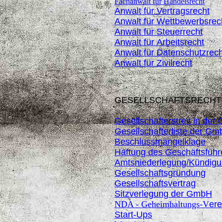
Fachanwalt für Handelsrecht
Anwalt für Vertragsrecht
Anwalt für Wettbewerbsrec
Anwalt für Steuerrecht
Anwalt für Arbeitsrecht
Anwalt für Datenschutzrech
Anwalt für Zivilrecht
GESELLSCHAFTSRECHT
Gesellschafterstreit in de
Gesellschafterliste der G
Beschlussmängelklage
Haftung des Geschäftsführ
Amtsniederlegung/Kündig
Gesellschaftsgründung
Gesellschaftsvertrag
Sitzverlegung der GmbH
NDA - Geheimhaltungs-V
er
Start-Ups