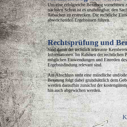
Um eine erfolgreiche Beratung vornehmen zu 
nächsten Schritt ist es unabdingbar, den Sac
Tatsachen zu erstrecken. Die rechtliche Ein
abweichenden Ergebnissen führen.
Rechtsprüfung und Be
Sind damit der rechtlich relevante Kernberei
Informationen. Im Rahmen der rechtlichen 
möglichen Einwendungen und Einreden des A
Ergebnisfindung relevant sind.
Am Abschluss steht eine mündliche und/ode
Beratung folgt dabei grundsätzlich dem Geb
werden daraufhin zunächst der kostengünst
hin auch abgewichen werden.
K