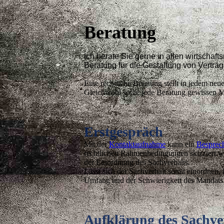
Beratung
Ich berate Sie gerne in allen wirtschaf
Beratung für die Gestaltung von Vert
Eine rechtliche Beratung stellt in jedem neu
Gleichwohl sollte jede Beratung gewissen M
Erstgespräch
Mit der
Kontaktaufnahme
kann ein
Besprech
rechtlichen Rahmenbedingungen skizziert we
der Einordnung des Sachverhalts.
Lässt sich der Sachverhalt somit einordnen
Umfang und der Schwierigkeit des Mandats ei
Aufklärung des Sachver