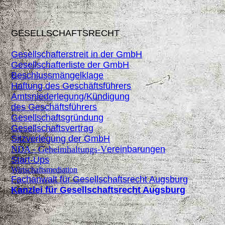
GESELLSCHAFTSRECHT
Gesellschafterstreit in der GmbH
Gesellschafterliste der GmbH
Beschlussmängelklage
Haftung des Geschäftsführers
Amtsniederlegung/Kündigung
des
Geschäftsführers
Gesellschaftsgründung
Gesellschaftsvertrag
Sitzverlegung der GmbH
NDA - Geheimhaltungs-V
ereinbarungen
Start-Ups
Wirtschaftsmediation
Fachanwalt für Gesellschaftsrecht Augsburg
Kanzlei für Gesellschaftsrecht Augsburg