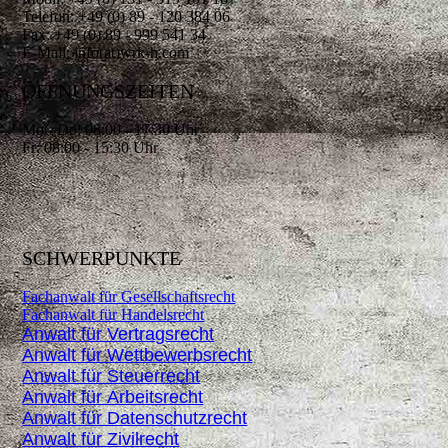
Telefon: +49 (0) 89 - 120 384 06
Fax: +49 (0) 89 - 999 541 34
E-Mail: info(at)wrk-h.com
ÖFFNUNGSZEITEN
Mo - Do: 08:00 - 17:30 Uhr
Fr: 08:00 - 15:30 Uhr
SCHWERPUNKTE
Fachanwalt für Gesellschaftsrecht
Fachanwalt für Handelsrecht
Anwalt für Vertragsrecht
Anwalt für Wettbewerbsrecht
Anwalt für Steuerrecht
Anwalt für Arbeitsrecht
Anwalt für Datenschutzrecht
Anwalt für Zivilrecht