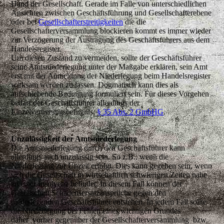
Hand der Gesellschaft. Gerade im Falle von unterschiedlichen
Ansichten zwischen Geschäftsführung und Gesellschafterebene
oder bei
Gesellschafterstreitigkeiten
die die
Gesellschafterversammlung blockieren kommt es immer wieder
zur Verzögerung der Austragung des Geschäftsführers aus dem
Handelsregister.
Um diesen Zustand zu vermeiden, sollte der Geschäftsführer
seine Amtsniederlegung unter der Maßgabe erklären, sein Amt
erst mit der Anmeldung der Niederlegung beim Handelsregister
wirksam werden zu lassen. Dogmatisch kann dies als
aufschiebende Bedingung formuliert sein. Für dieses Vorgehen
bedarf der Geschäftsführer allerdings der
Einzelvertretungsbefugnis,
§ 35 Abs. 2 GmbHG
.
Unzulässigkeit der Amtsniederlegung
Die Amtsniederlegung durch den Geschäftsführer kann
allerdings auch unzulässig sein. So z.B., wenn die
Niederlegung zur Unzeit erfolgt. Dies kann gegeben sein, wenn
sich die Gesellschaft in wirtschaftlich schwierigen Zeiten nahe
an einer Insolvenz befindet. In diesem Fall können der
Gesellschaft Schadensersatzansprüche gegen den
niederlegenden Geschäftsführer entstehen. In jedem Fall sollte
die Niederlegung bei Fehlen eines wichtigen Grundes
daher vorher gegenüber der Gesellschafterversammlung bzw.