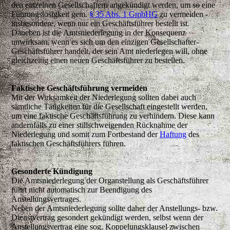
den einzelnen Gesellschaftern angekündigt werden, um so eine
Führungslosigkeit gem.
§ 35 Abs. 1 GmbHG
zu vermeiden -
insbesondere, wenn nur ein Geschäftsführer bestellt ist.
Daneben ist die Amtsniederlegung in der Konsequenz
unwirksam, wenn es sich um den einzigen Gesellschafter-
Geschäftsführer handelt, der sein Amt niederlegen will, ohne
gleichzeitig einen neuen Geschäftsführer zu bestellen.
Faktische Geschäftsführung vermeiden
Mit der Wirksamkeit der Niederlegung sollten dabei auch
sämtliche Tätigkeiten für die Gesellschaft eingestellt werden,
um eine faktische Geschäftsführung zu verhindern. Diese kann
andernfalls zu einer stillschweigenden Rücknahme der
Niederlegung und somit zum Fortbestand der
Haftung
des
faktischen Geschäftsführers führen.
Gesonderte Kündigung
Die Amtsniederlegung der Organstellung als Geschäftsführer
führt nicht automatisch zur Beendigung des
Anstellungsvertrages.
Neben der Amtsniederlegung sollte daher der Anstellungs- bzw.
Dienstvertrag gesondert gekündigt werden, selbst wenn der
Anstellungsvertrag eine sog. Koppelungsklausel zwischen