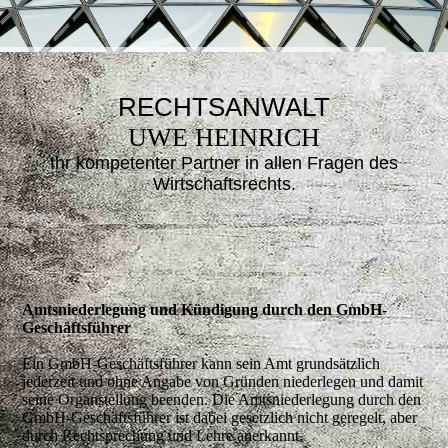
RECHTSANWALT
UWE HEINRICH
Ihr kompetenter Partner in allen Fragen des
Wirtsc
haftsrechts.
Amtsniederlegung und Kündigung durch den GmbH-
Geschäftsführer
Ein GmbH-Geschäftsführer kann sein Amt grundsätzlich
jederzeit und ohne Angabe von Gründen niederlegen und damit
seine Organstellung beenden. Die Amtsniederlegung durch den
GmbH-Geschäftsführer ist dabei gesetzlich nicht geregelt, aber
durch Rechtsprechung und Lehre anerkannt.