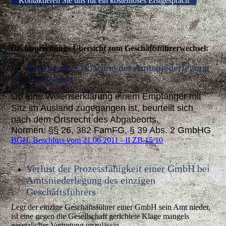
Kontaktieren Sie uns für ein kostenloses Erstgespräch
Rechtsprechungs-Übersicht zum Geschäftsführerwechsel:
Zugang der Erklärung der Amtsniederlegung
im Ausland
Ob eine Willenserklärung einem Empfänger mit
Sitz im Ausland zugegangen ist, beurteilt sich
nach dem Ortsrecht des Abgabeorts.
Normen: §§ 26, 382 FamFG, § 39 Abs. 2 GmbHG
BGH, Beschluss vom 21.06.2011 - II ZB 15/10
Verlust der Prozessfähigkeit einer GmbH bei
Amtsniederlegung des einzigen
Geschäftsführers
Legt der einzige Geschäftsführer einer GmbH sein Amt nieder,
ist eine gegen die Gesellschaft gerichtete Klage mangels
gesetzlicher Vertretung unzulässig.