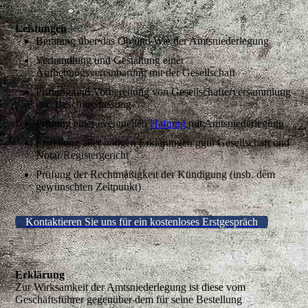
Leistungen
Beratung über das Ob und Wie der Amtsniederlegung
Verhandlung und Gestaltung einer
Aufhebungsvereinbarung mit der Gesellschaft
Prüfung und Vorbereitung von Gesellschafterversammlung
und Beschlussfassung
Prüfung einer eventuellen
Haftung
mit Amtsniederlegung
Erstellung aller nötigen Erklärungen ggü. Gesellschaft und
Notar/Registergericht
Prüfung der Rechtmäßigkeit der Kündigung (insb. dem
gewünschten Zeitpunkt)
Kontaktieren Sie uns für ein kostenloses Erstgespräch
Erklärung
Zur Wirksamkeit der Amtsniederlegung ist diese vom
Geschäftsführer gegenüber dem für seine Bestellung