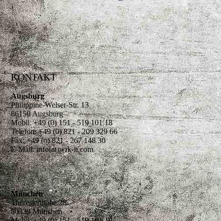
KONTAKT
Augsburg
Philippine-Welser-Str. 13
86150 Augsburg
Mobil: +49 (0) 151 - 519 101 18
Telefon: +49 (0) 821 - 209 329 66
Fax: +49 (o) 821 - 267 148 30
E-Mail: info(at)wrk-h.com
München
Theresienhöhe 28
80339 München
Mobil: +49 (0) 151 - 519 101 18