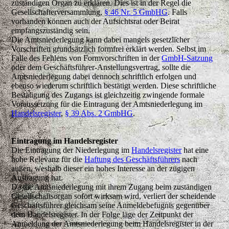
zuständigen Organ zu erklären. Dies ist in der Regel die
Gesellschafterversammlung,
§ 46 Nr. 5 GmbHG
. Falls
vorhanden können auch der Aufsichtsrat oder Beirat
empfangszuständig sein.
Die Amtsniederlegung kann dabei mangels gesetzlicher
Vorschriften grundsätzlich formfrei erklärt werden. Selbst im
Falle des Fehlens von Formvorschriften in der
GmbH-Satzung
oder dem Geschäftsführer-Anstellungsvertrag, sollte die
Amtsniederlegung dabei dennoch schriftlich erfolgen und
ebenso wiederum schriftlich bestätigt werden. Diese schriftliche
Bestätigung des Zugangs ist gleichzeitig zwingende formale
Voraussetzung für die Eintragung der Amtsniederlegung im
Handelsregister
,
§ 39 Abs. 2 GmbHG
.
Eintragung im Handelsregister
Die Eintragung der Niederlegung im
Handelsregister
hat eine
hohe Relevanz für die
Haftung des Geschäftsführers
nach
außen, weshalb dieser ein hohes Interesse an der zügigen
Austragung hat.
Da die Amtsniederlegung mit ihrem Zugang beim zuständigen
Gesellschaftsorgan sofort wirksam wird, verliert der scheidende
Geschäftsführer gleichsam seine Anmeldebefugnis gegenüber
dem Handelsregister. In der Folge läge der Zeitpunkt der
Anmeldung der Amtsniederlegung beim Handelsregister in der