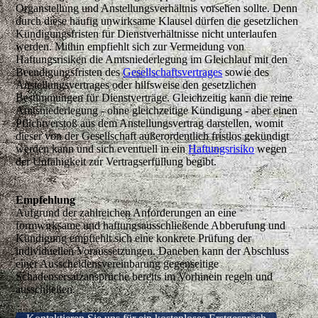
Organstellung und Anstellungsverhältnis vorsehen sollte. Denn
durch diese häufig unwirksame Klausel dürfen die gesetzlichen
Kündigungsfristen für Dienstverhältnisse nicht unterlaufen
werden. Mithin empfiehlt sich zur Vermeidung von
Haftungsrisiken die Amtsniederlegung im Gleichlauf mit den
Beendigungsfristen des
Gesellschaftsvertrages
sowie des
Anstellungsvertrages oder hilfsweise den gesetzlichen
Bestimmungen für Dienstverträge. Gleichzeitig kann die reine
Amtsniederlegung - ohne gleichzeitige Kündigung - aber einen
Pflichtverstoß aus dem Anstellungsvertrag darstellen, womit
dieser von der Gesellschaft außerordentlich fristlos gekündigt
werden kann und sich eventuell in ein
Haftungsrisiko
wegen
der Unfähigkeit zur Vertragserfüllung begibt.
Empfehlung
Aufgrund der zahlreichen Anforderungen an eine
formwirksame und haftungsausschließende Abberufung und
Kündigung empfiehlt sich eine konkrete Prüfung der
individuellen Voraussetzungen. Daneben kann der Abschluss
einer Ausscheidensvereinbarung gegenseitige
Schadensersatzansprüche bereits im Vorhinein regeln und
ausschließen.