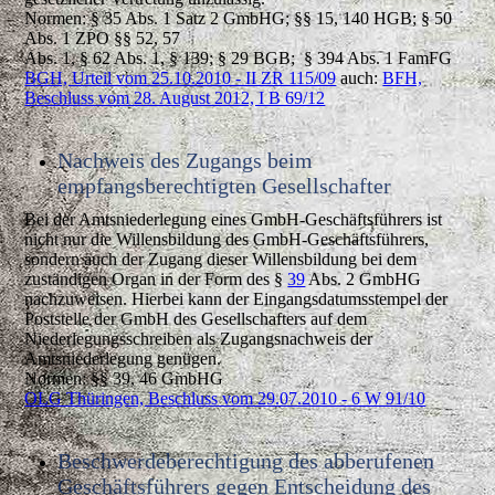
Normen: § 35 Abs. 1 Satz 2 GmbHG; §§ 15, 140 HGB; § 50
Abs. 1 ZPO §§ 52, 57
Abs. 1, § 62 Abs. 1, § 139; § 29 BGB; § 394 Abs. 1 FamFG
BGH, Urteil vom 25.10.2010 - II ZR 115/09
auch:
BFH,
Beschluss vom 28. August 2012, I B 69/12
Nachweis des Zugangs beim
empfangsberechtigten Gesellschafter
Bei der Amtsniederlegung eines GmbH-Geschäftsführers ist
nicht nur die Willensbildung des GmbH-Geschäftsführers,
sondern auch der Zugang dieser Willensbildung bei dem
zuständigen Organ in der Form des §
39
Abs. 2 GmbHG
nachzuweisen. Hierbei kann der Eingangsdatumsstempel der
Poststelle der GmbH des Gesellschafters auf dem
Niederlegungsschreiben als Zugangsnachweis der
Amtsniederlegung genügen.
Normen: §§ 39, 46 GmbHG
OLG Thüringen, Beschluss vom 29.07.2010 - 6 W 91/10
Beschwerdeberechtigung des abberufenen
Geschäftsführers gegen Entscheidung des