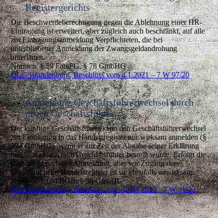
Registergerichts
Die Beschwerdeberechtigung gegen die Ablehnung einer HR-
Eintragung ist erweitert, aber zugleich auch beschränkt, auf alle
zur Eintragungsanmeldung Verpflichteten, die bei
unterbliebener Anmeldung der Zwangsgeldandrohung
unterlägen.
Normen: § 59 FamFG, § 78 GmbHG
OLG Brandenburg, Beschluss vom 4.1.2021 – 7 W 97/20
Anmeldung Geschäftsführerwechsel durch
neuen Geschäftsführer
Der künftige Geschäftsführer kann den Geschäftsführerwechsel
zur Eintragung in das Handelsregister nur wirksam anmelden (§
39 I GmbHG), wenn er zur Zeit der Abgabe seiner Erklärung
bereits wirksam zum Geschäftsführer bestellt wurde. Erfolgt die
Bestellung nach der Anmeldung, aber vor Zugang der
Erklärung beim Handelsregister ist sie ebenfalls unwirksam.
Normen: § 164 BGB, § 39 GmbHG
OLG Brandenburg, Beschluss vom 30.03.2023 - 7 W 31/23